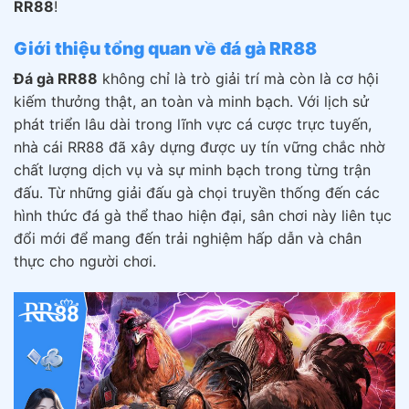
RR88
!
Giới thiệu tổng quan về đá gà RR88
Đá gà RR88
không chỉ là trò giải trí mà còn là cơ hội
kiếm thưởng thật, an toàn và minh bạch. Với lịch sử
phát triển lâu dài trong lĩnh vực cá cược trực tuyến,
nhà cái RR88 đã xây dựng được uy tín vững chắc nhờ
chất lượng dịch vụ và sự minh bạch trong từng trận
đấu. Từ những giải đấu gà chọi truyền thống đến các
hình thức đá gà thể thao hiện đại, sân chơi này liên tục
đổi mới để mang đến trải nghiệm hấp dẫn và chân
thực cho người chơi.