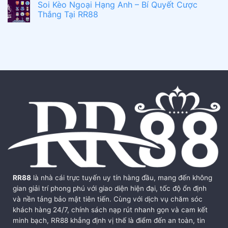
Soi Kèo Ngoại Hạng Anh – Bí Quyết Cược
Thắng Tại RR88
RR88
là nhà cái trực tuyến uy tín hàng đầu, mang đến không
gian giải trí phong phú với giao diện hiện đại, tốc độ ổn định
và nền tảng bảo mật tiên tiến. Cùng với dịch vụ chăm sóc
khách hàng 24/7, chính sách nạp rút nhanh gọn và cam kết
minh bạch, RR88 khẳng định vị thế là điểm đến an toàn, tin