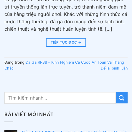
trí truyền thống lẫn trực tuyến, trở thành niềm đam mê
của hàng triệu người chơi. Khác với những hình thức cá
cược thông thường, đá gà đòn mang đến sự kịch tính,
chiến thuật và nghệ thuật huấn luyện tinh tế. […]
TIẾP TỤC ĐỌC
→
Đăng trong
Đá Gà RR88 – Kinh Nghiệm Cá Cược An Toàn Và Thắng
Chắc
Để lại bình luận
BÀI VIẾT MỚI NHẤT