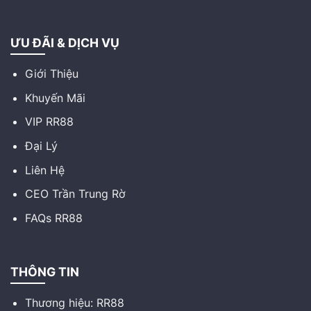
ƯU ĐÃI & DỊCH VỤ
Giới Thiệu
Khuyến Mãi
VIP RR88
Đại Lý
Liên Hệ
CEO Trần Trung Rờ
FAQs RR88
THÔNG TIN
Thương hiệu: RR88