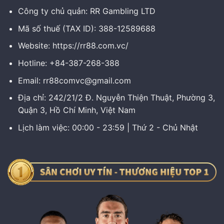
Công ty chủ quản: RR Gambling LTD
Mã số thuế (TAX ID): 388-12589688
Website:
https://rr88.com.vc/
Hotline: +84-387-268-388
Email: rr88comvc@gmail.com
Địa chỉ: 242/21/2 Đ. Nguyễn Thiện Thuật, Phường 3,
Quận 3, Hồ Chí Minh, Việt Nam
Lịch làm việc: 00:00 - 23:59 | Thứ 2 - Chủ Nhật